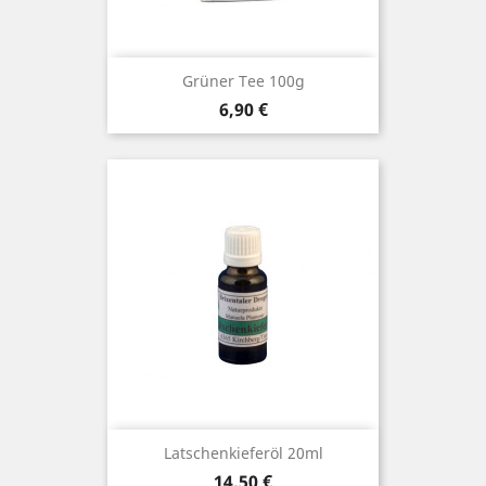
Grüner Tee 100g
Preis
6,90 €
Latschenkieferöl 20ml
Preis
14,50 €