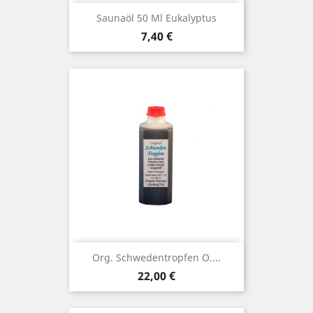
Saunaöl 50 Ml Eukalyptus
Preis
7,40 €
Org. Schwedentropfen O....
Preis
22,00 €