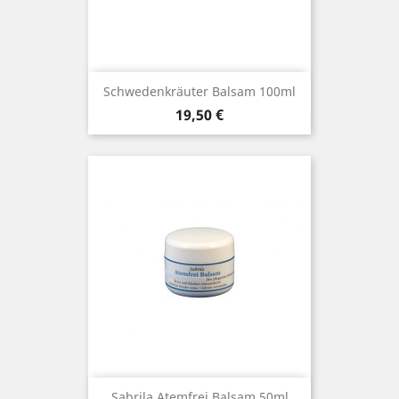
Schwedenkräuter Balsam 100ml
Preis
19,50 €
Sabrila Atemfrei Balsam 50ml