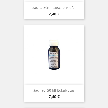
Sauna 50ml Latschenkiefer
Preis
7,40 €
Saunaöl 50 Ml Eukalyptus
Preis
7,40 €