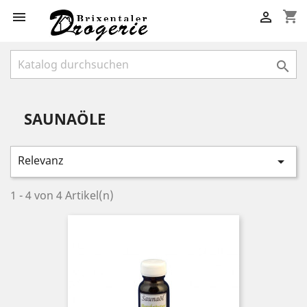
shopping_cart



SAUNAÖLE
Relevanz

1 - 4 von 4 Artikel(n)