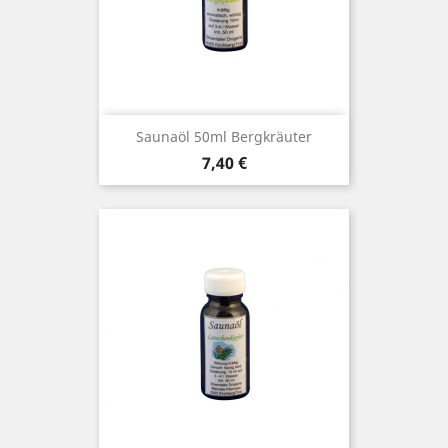
Saunaöl 50ml Bergkräuter
Preis
7,40 €