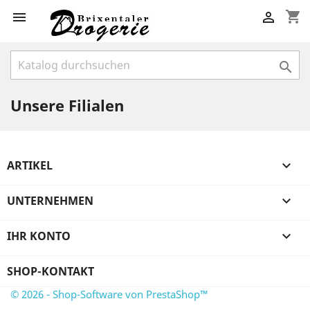
shopping_cart



Unsere Filialen
ARTIKEL

UNTERNEHMEN

IHR KONTO

SHOP-KONTAKT
© 2026 - Shop-Software von PrestaShop™